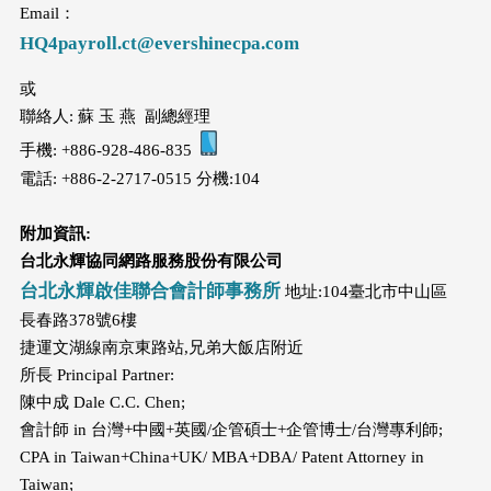
Email：
HQ4payroll.ct@evershinecpa.com
或
聯絡人: 蘇 玉 燕 副總經理
手機: +886-928-486-835
電話: +886-2-2717-0515 分機:104
附加資訊:
台北永輝協同網路服務股份有限公司
台北永輝啟佳聯合會計師事務所
地址:104臺北市中山區
長春路378號6樓
捷運文湖線南京東路站,兄弟大飯店附近
所長 Principal Partner:
陳中成 Dale C.C. Chen;
會計師 in 台灣+中國+英國/企管碩士+企管博士/台灣專利師;
CPA in Taiwan+China+UK/ MBA+DBA/ Patent Attorney in
Taiwan;