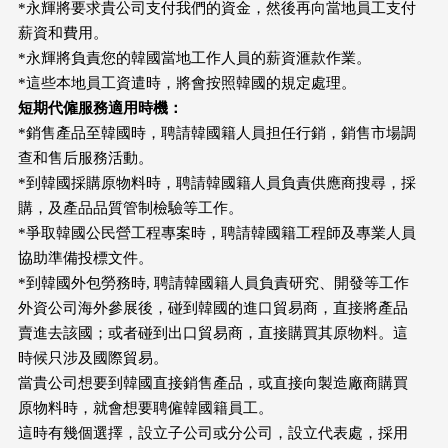
*永輝將要求貴公司支付我們的資金，然後再向當地員工支付
薪資和費用。
*永輝將負責您的韓國當地工作人員的薪資滙款作業。
*這些本地員工資遣時，將會按照韓國的規定處理。
短期代僱服務適用時機：
*銷售產品至韓國時，聘請韓國籍人員担任行銷，銷售市場調
查和售后服務活動。
*到韓國採購原物料時，聘請韓國籍人員負責供應商搜尋，採
購，及產品品質管制檢驗等工作。
*爭取韓國公民營工程專案時，聘請韓國籍工程師及專業人員
協助準備投標文件。
*到韓國外包勞務時, 聘請韓國籍人員負責研究、開發等工作
外資公司海外參展後，碰到韓國的進口貿易商，直接將產品
賣進去該國；或者碰到出口貿易商，直接購買其原物料。這
時候只涉及國際貿易。
當貴公司想要到韓國直接銷售產品，或直接向製造廠商購買
原物料時，就會想要聘僱韓國籍員工。
這時有幾個選擇，設立子公司或分公司，設立代表處，採用