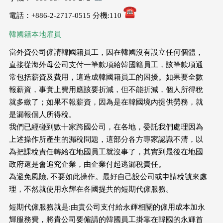
電話：+886-2-2717-0515 分機:110
韓國籍本地雇員
當外資公司僱請韓國籍員工，因在韓國沒有設立任何個體，
直接從海外母公司支付一筆款項給韓國籍員工，該筆款項通
常包括薪資及費用，這造成韓國籍員工的困擾。如果要全數
報薪資，事實上費用應該要折減，但不能折減，個人所得稅
就多繳了；如果不報薪資，因為是在韓國境內提供勞務，就
是漏報個人所得稅。
我們已經碰到數十家跨國公司，在各地，委託我們處理因為
上述操作所產生的漏稅問題，這部分各方專家認識不清，以
為把課稅責任轉給在地國員工就沒事了，其實到最後在地國
政府還是會追究企業，由企業付起逃漏稅責任。
為避免風險, 不要如此操作。最好自己設公司或申請稅號來處
理，不然就使用永輝在各國提共的短期代僱服務。
短期代僱服務就是:由貴公司支付給永輝相關的僱用成本加永
輝服務費，將貴公司要僱請的韓國員工掛靠在韓國的永輝首