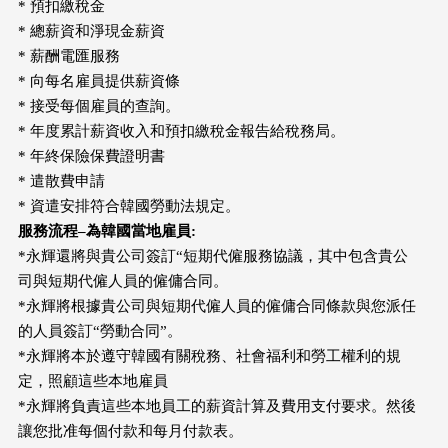
* 預扣繳稅金
* 總薪資和淨現金薪資
* 薪酬電匯服務
* 向每名雇員提供薪資條
* 接受每個雇員的查詢。
* 年度累計薪資收入和預扣繳稅金報告給稅務局。
* 年終保險保費證明書
* 遣散費申請
* 資遣安排符合韓國勞動法規定。
服務流程
–
為韓國當地雇員
:
*永輝還將與貴公司簽訂“短期代僱服務協議，其中包含貴公
司與短期代僱人員的僱傭合同。
*永輝將根據貴公司與短期代僱人員的僱傭合同條款與您派任
的人員簽訂“勞動合同”。
*永輝將本於遵守韓國有關稅務、社會福利和勞工權利的規
定，照顧這些本地雇員
*永輝將負責這些本地員工的薪資計算及費用支付要求。然後
讓您批准每個付款和每月付款表。