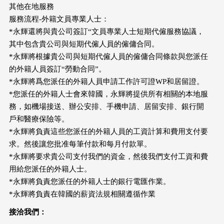
其他在地服務
服務流程-外籍文員專業人士：
*永輝還將與貴公司簽訂“文員專業人士短期代僱服務協議，
其中包含貴公司與短期代僱人員的僱傭合同。
*永輝將根據貴公司與短期代僱人員的僱傭合同條款與您派任
的外籍人員簽訂“勞動合同”。
*永輝將爲您派任的外籍人員申請工作許可證WP和居留證。
*您派任的外籍人士會來韓國，永輝將提供所有相關的本地服
務，如機場接送、辦公安排、手機申請、居留安排、銀行開
戶和醫療保險等。
*永輝將負責這些您派任的外籍人員的工資計算和費用支付要
求。然後讓您批准每筆付款和每月付款單。
*永輝將要求貴公司支付我們的資金，然後我們支付工資和費
用給您派任的外籍人士。
*永輝將負責您派任的外籍人士的銀行電匯作業。
*永輝將負責在韓國的薪資法規相關遵循作業
接洽我們：