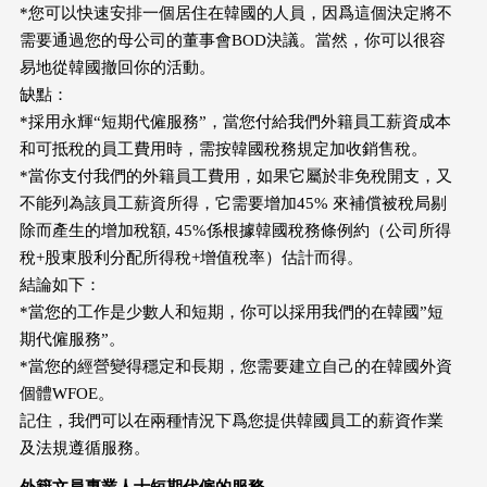
*您可以快速安排一個居住在韓國的人員，因爲這個決定將不
需要通過您的母公司的董事會BOD決議。當然，你可以很容
易地從韓國撤回你的活動。
缺點：
*採用永輝“短期代僱服務”，當您付給我們外籍員工薪資成本
和可抵稅的員工費用時，需按韓國稅務規定加收銷售稅。
*當你支付我們的外籍員工費用，如果它屬於非免稅開支，又
不能列為該員工薪資所得，它需要增加45% 來補償被稅局剔
除而產生的增加稅額, 45%係根據韓國稅務條例約（公司所得
稅+股東股利分配所得稅+增值稅率）估計而得。
結論如下：
*當您的工作是少數人和短期，你可以採用我們的在韓國”短
期代僱服務”。
*當您的經營變得穩定和長期，您需要建立自己的在韓國外資
個體WFOE。
記住，我們可以在兩種情況下爲您提供韓國員工的薪資作業
及法規遵循服務。
外籍文員專業人士短期代僱的服務