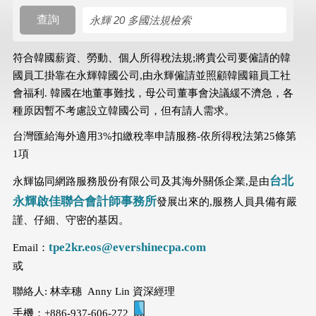
查詢
搜尋規則
符合韓國薪資、勞動、個人所得稅法規;將貴公司要僱請的韓
國員工掛靠在永輝韓國公司,由永輝僱請並照顧韓國籍員工社
會福利. 韓國在地董事難找，母公司董事會決議緩不濟急，各
種原因暫不考慮設立韓國公司，但有請人需求。
台灣匯給海外適用3%扣繳稅率申請服務-依所得稅法第25條第
1項
台北
永輝協同網路服務股份有限公司及其海外關係企業,是由
永輝啟佳聯合會計師事務所
發展出來的,服務人員具備有嚴
謹、仔細、守密的基因。
tpe2kr.eos@evershinecpa.com
Email：
或
聯絡人: 林幸穗 Anny Lin 資深經理
手機：+886-937-606-272