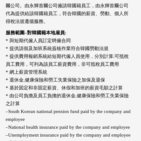
爾公司。由永輝首爾公司僱請韓國籍員工，由永輝首爾公司
代為提供給該韓國籍員工，符合韓國的薪資、勞動、個人所
得稅法規遵循服務。
服務範圍
–
對韓國籍本地雇員
:
* 與短期代僱人員訂定聘僱合同
* 提供請假及加班系統簽核作業符合韓國勞動法規
* 提供費用報銷系統給短期代僱人員使用，分別計算:可抵稅
員工費用，可列為該員工薪資費用，非可抵稅員工費用
* 網上薪資管理系統
* 退休金,健康保險和勞工失業保險之加保及退保
* 基於固定和非固定薪資、休假和加班的薪資毛額之計算
* 由公司負擔及員工負擔的退休金,健康保險和勞工失業保險
之計算
–South Korean national pension fund paid by the company and
employee
–National health insurance paid by the company and employee
–Unemployment insurance paid by the company and employee