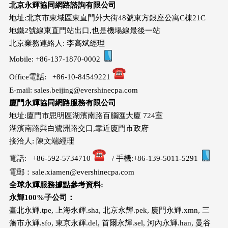
北京永輝協同網路諮詢有限公司
地址:北京市東域區東直門外大街48號東方銀座公寓C棟21C
地鐵2號線東直門站出口,也是機場線最後一站
北京業務連絡人: 李高斌經理
Mobile: +86-137-1870-0002
Office電話: +86-10-84549221
E-mail: sales.beijing@evershinecpa.com
廈門永輝協同網路服務有限公司
地址:廈門市思明區湖濱南路百腦匯大廈 724室
湖濱南路與白鷺洲路交口,靠近廈門市政府
接洽人: 陳文端經理
電話: +86-592-5734710
/ 手機:+86-139-5011-5291
電郵：sale.xiamen@evershinecpa.com
全球永輝服務據點參考資料:
永輝100%子公司：
臺北永輝.tpe, 上海永輝.sha, 北京永輝.pek, 廈門永輝.xmn, 三
藩市永輝.sfo, 東京永輝.del, 首爾永輝.sel, 河內永輝.han, 曼谷