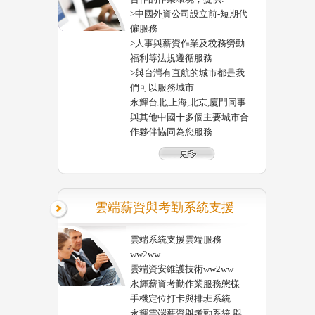
>中國外資公司設立前-短期代
僱服務
>人事與薪資作業及稅務勞動
福利等法規遵循服務
>與台灣有直航的城市都是我
們可以服務城市
永輝台北,上海,北京,廈門同事
與其他中國十多個主要城市合
作夥伴協同為您服務
雲端薪資與考勤系統支援
雲端系統支援雲端服務
ww2ww
雲端資安維護技術ww2ww
永輝薪資考勤作業服務態樣
手機定位打卡與排班系統
永輝雲端薪資與考勤系統 與