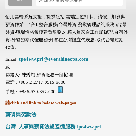
搜尋規則
使用雲端系統支援，提拱包括:雲端定位打卡
請假
加班與
、
、
薪資作業，4合1 整合服務
;台灣外資-勞動管理諮詢服務 ;台灣
外資-職場性格常模建置服務;外籍人員來台工作證辦理;台灣外
資-外籍短期代僱服務;外資在台灣設立代表處-取代台籍短期
代僱。
tpe4ww.prl@evershinecpa.com
Email:
或
聯絡人: 陳秀穎 薪資服務一部協理
電話 : +886-2-2717-0515 E600
手機 : +886-939-357-000
請click and link to below web-pages
薪資與勞動法
台灣–人事與薪資法規遵循服務 tpe4ww.prl