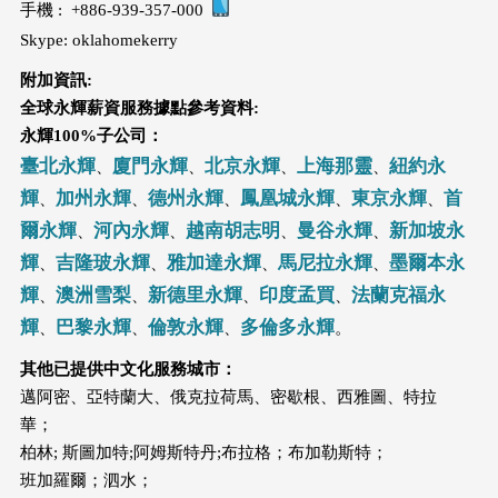
手機 : +886-939-357-000
Skype: oklahomekerry
附加資訊:
全球永輝薪資服務據點參考資料
:
永輝
100%
子公司：
臺北永輝
廈門永輝
北京永輝
上海那靈
紐約永
、
、
、
、
輝
加州永輝
德州永輝
鳳凰城永輝
東京永輝
首
、
、
、
、
、
爾永輝
河內永輝
越南胡志明
曼谷永輝
新加坡永
、
、
、
、
輝
吉隆玻永輝
雅加達永輝
馬尼拉永輝
墨爾本永
、
、
、
、
輝
澳洲雪梨
新德里永輝
印度孟買
法蘭克福永
、
、
、
、
輝
巴黎永輝
倫敦永輝
多倫多永輝
、
、
、
。
其他已提供中文化服務城市：
邁阿密、亞特蘭大、俄克拉荷馬、密歇根、西雅圖、特拉
華；
柏林; 斯圖加特;阿姆斯特丹;布拉格；布加勒斯特；
班加羅爾；泗水；